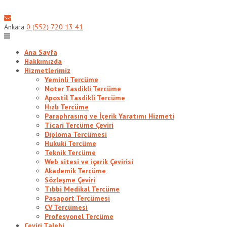
Skip
to
content
Ankara
0 (552) 720 13 41
Ana Sayfa
Hakkımızda
Hizmetlerimiz
Yeminli Tercüme
Noter Tasdikli Tercüme
Apostil Tasdikli Tercüme
Hızlı Tercüme
Paraphrasıng ve İçerik Yaratımı Hizmeti
Ticari Tercüme Çeviri
Diploma Tercümesi
Hukuki Tercüme
Teknik Tercüme
Web sitesi ve içerik Çevirisi
Akademik Tercüme
Sözleşme Çeviri
Tıbbi Medikal Tercüme
Pasaport Tercümesi
CV Tercümesi
Profesyonel Tercüme
Çeviri Talebi