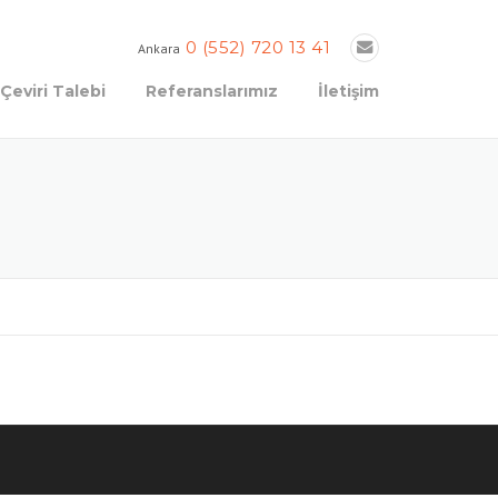
0 (552) 720 13 41
Ankara
Çeviri Talebi
Referanslarımız
İletişim