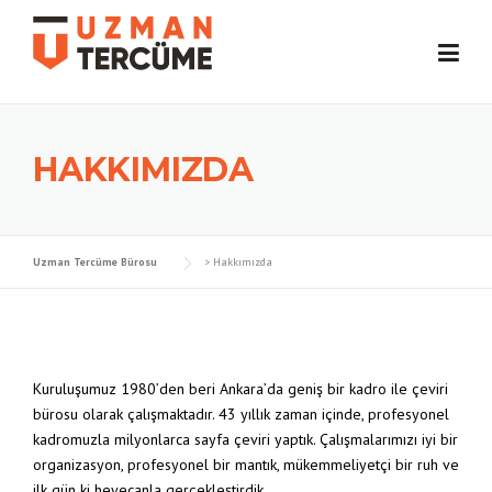
Skip
to
content
HAKKIMIZDA
Uzman Tercüme Bürosu
>
Hakkımızda
Kuruluşumuz 1980’den beri Ankara’da geniş bir kadro ile çeviri
bürosu olarak çalışmaktadır. 43 yıllık zaman içinde, profesyonel
kadromuzla milyonlarca sayfa çeviri yaptık. Çalışmalarımızı iyi bir
organizasyon, profesyonel bir mantık, mükemmeliyetçi bir ruh ve
ilk gün ki heyecanla gerçekleştirdik.