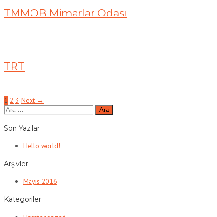
TMMOB Mimarlar Odası
TRT
Posts
1
2
3
Next →
Arama:
navigation
Son Yazılar
Hello world!
Arşivler
Mayıs 2016
Kategoriler
Uncategorized