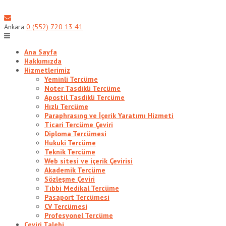
Skip
to
content
Ankara
0 (552) 720 13 41
Ana Sayfa
Hakkımızda
Hizmetlerimiz
Yeminli Tercüme
Noter Tasdikli Tercüme
Apostil Tasdikli Tercüme
Hızlı Tercüme
Paraphrasıng ve İçerik Yaratımı Hizmeti
Ticari Tercüme Çeviri
Diploma Tercümesi
Hukuki Tercüme
Teknik Tercüme
Web sitesi ve içerik Çevirisi
Akademik Tercüme
Sözleşme Çeviri
Tıbbi Medikal Tercüme
Pasaport Tercümesi
CV Tercümesi
Profesyonel Tercüme
Çeviri Talebi