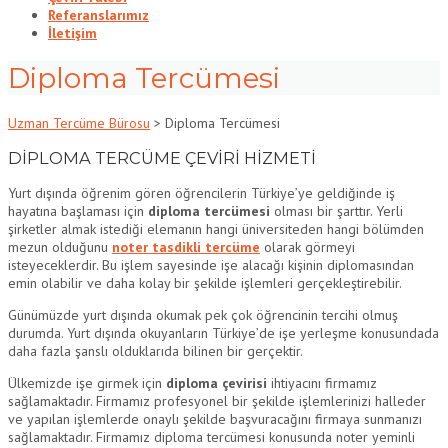
Referanslarımız
İletişim
Diploma Tercümesi
Uzman Tercüme Bürosu
>
Diploma Tercümesi
DİPLOMA TERCÜME ÇEVİRİ HİZMETİ
Yurt dışında öğrenim gören öğrencilerin Türkiye’ye geldiğinde iş
hayatına başlaması için
diploma tercümesi
olması bir şarttır. Yerli
şirketler almak istediği elemanın hangi üniversiteden hangi bölümden
mezun olduğunu
noter tasdikli tercüme
olarak görmeyi
isteyeceklerdir. Bu işlem sayesinde işe alacağı kişinin diplomasından
emin olabilir ve daha kolay bir şekilde işlemleri gerçekleştirebilir.
Günümüzde yurt dışında okumak pek çok öğrencinin tercihi olmuş
durumda. Yurt dışında okuyanların Türkiye’de işe yerleşme konusundada
daha fazla şanslı olduklarıda bilinen bir gerçektir.
Ülkemizde işe girmek için
diploma çevirisi
ihtiyacını firmamız
sağlamaktadır. Firmamız profesyonel bir şekilde işlemlerinizi halleder
ve yapılan işlemlerde onaylı şekilde başvuracağını firmaya sunmanızı
sağlamaktadır. Firmamız diploma tercümesi konusunda noter yeminli