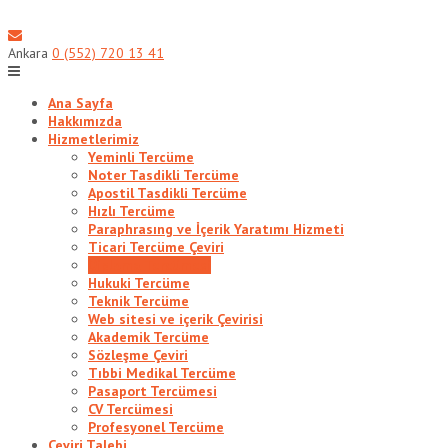
Skip
to
content
Ankara
0 (552) 720 13 41
Ana Sayfa
Hakkımızda
Hizmetlerimiz
Yeminli Tercüme
Noter Tasdikli Tercüme
Apostil Tasdikli Tercüme
Hızlı Tercüme
Paraphrasıng ve İçerik Yaratımı Hizmeti
Ticari Tercüme Çeviri
Diploma Tercümesi
Hukuki Tercüme
Teknik Tercüme
Web sitesi ve içerik Çevirisi
Akademik Tercüme
Sözleşme Çeviri
Tıbbi Medikal Tercüme
Pasaport Tercümesi
CV Tercümesi
Profesyonel Tercüme
Çeviri Talebi