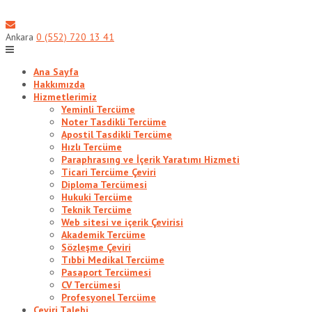
Skip
to
content
Ankara
0 (552) 720 13 41
Ana Sayfa
Hakkımızda
Hizmetlerimiz
Yeminli Tercüme
Noter Tasdikli Tercüme
Apostil Tasdikli Tercüme
Hızlı Tercüme
Paraphrasıng ve İçerik Yaratımı Hizmeti
Ticari Tercüme Çeviri
Diploma Tercümesi
Hukuki Tercüme
Teknik Tercüme
Web sitesi ve içerik Çevirisi
Akademik Tercüme
Sözleşme Çeviri
Tıbbi Medikal Tercüme
Pasaport Tercümesi
CV Tercümesi
Profesyonel Tercüme
Çeviri Talebi