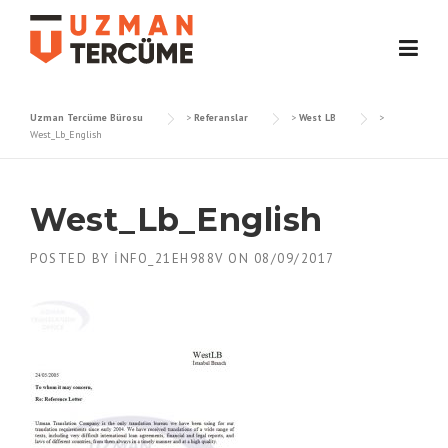
Skip
to
content
Uzman Tercüme Bürosu
>
Referanslar
>
West LB
>
West_Lb_English
West_Lb_English
POSTED BY
INFO_21EH988V
ON
08/09/2017