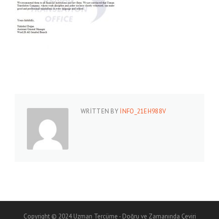
WRITTEN BY
INFO_21EH988V
Copyright © 2024 Uzman Tercüme - Doğru ve Zamanında Çeviri