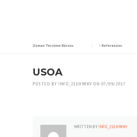
Skip
to
content
Uzman Tercüme Bürosu
>
Referanslar
USOA
POSTED BY
INFO_21EH988V
ON
07/09/2017
WRITTEN BY
INFO_21EH988V