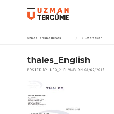
Skip
to
content
Uzman Tercüme Bürosu
>
Referanslar
thales_English
POSTED BY
INFO_21EH988V
ON
08/09/2017