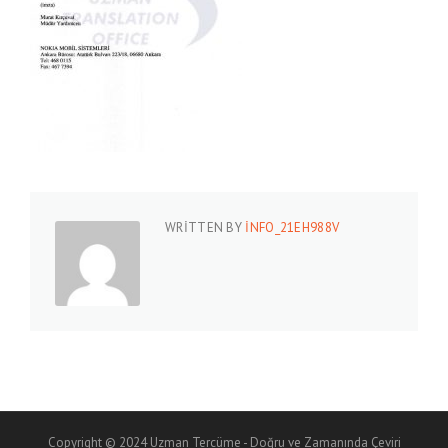
WRITTEN BY
INFO_21EH988V
Copyright © 2024 Uzman Tercüme - Doğru ve Zamanında Çeviri