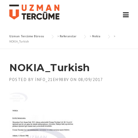
Skip
to
content
Uzman Tercüme Bürosu
>
Referanslar
>
Nokia
>
NOKIA_Turkish
NOKIA_Turkish
POSTED BY
INFO_21EH988V
ON
08/09/2017