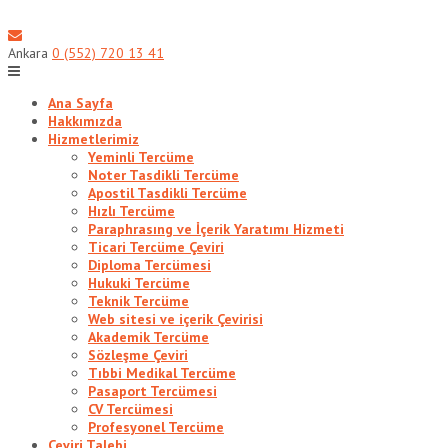
Skip
to
content
Ankara
0 (552) 720 13 41
Ana Sayfa
Hakkımızda
Hizmetlerimiz
Yeminli Tercüme
Noter Tasdikli Tercüme
Apostil Tasdikli Tercüme
Hızlı Tercüme
Paraphrasıng ve İçerik Yaratımı Hizmeti
Ticari Tercüme Çeviri
Diploma Tercümesi
Hukuki Tercüme
Teknik Tercüme
Web sitesi ve içerik Çevirisi
Akademik Tercüme
Sözleşme Çeviri
Tıbbi Medikal Tercüme
Pasaport Tercümesi
CV Tercümesi
Profesyonel Tercüme
Çeviri Talebi