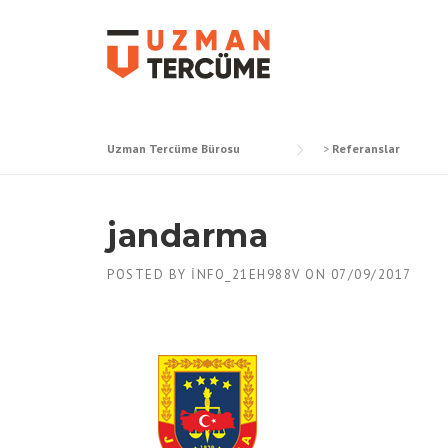
Skip
to
content
Uzman Tercüme Bürosu
>
Referanslar
jandarma
POSTED BY
INFO_21EH988V
ON
07/09/2017