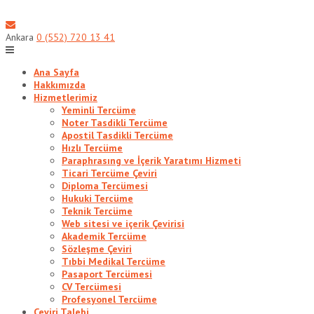
Skip
to
content
Ankara
0 (552) 720 13 41
Ana Sayfa
Hakkımızda
Hizmetlerimiz
Yeminli Tercüme
Noter Tasdikli Tercüme
Apostil Tasdikli Tercüme
Hızlı Tercüme
Paraphrasıng ve İçerik Yaratımı Hizmeti
Ticari Tercüme Çeviri
Diploma Tercümesi
Hukuki Tercüme
Teknik Tercüme
Web sitesi ve içerik Çevirisi
Akademik Tercüme
Sözleşme Çeviri
Tıbbi Medikal Tercüme
Pasaport Tercümesi
CV Tercümesi
Profesyonel Tercüme
Çeviri Talebi