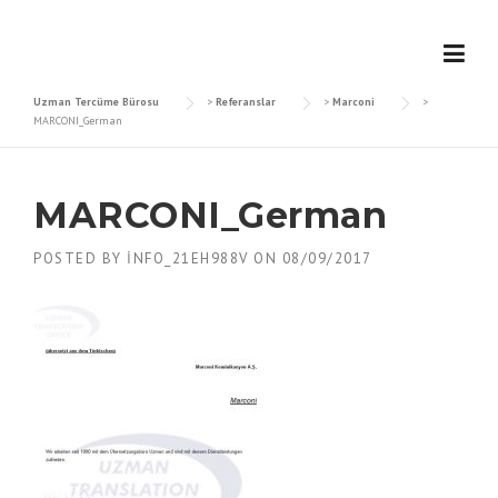
Skip
to
content
Uzman Tercüme Bürosu
>
Referanslar
>
Marconi
>
MARCONI_German
MARCONI_German
POSTED BY
INFO_21EH988V
ON
08/09/2017