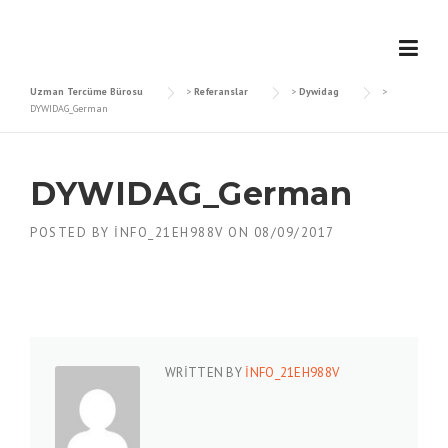
Skip
to
content
Uzman Tercüme Bürosu
>
Referanslar
>
Dywidag
>
DYWIDAG_German
DYWIDAG_German
POSTED BY
INFO_21EH988V
ON
08/09/2017
WRITTEN BY
INFO_21EH988V