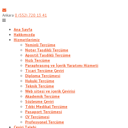
Skip
to
content
Ankara
0 (552) 720 13 41
Ana Sayfa
Hakkımızda
Hizmetlerimiz
Yeminli Tercüme
Noter Tasdikli Tercüme
Apostil Tasdikli Tercüme
Hızlı Tercüme
Paraphrasıng ve İçerik Yaratımı Hizmeti
Ticari Tercüme Çeviri
Diploma Tercümesi
Hukuki Tercüme
Teknik Tercüme
Web sitesi ve içerik Çevirisi
Akademik Tercüme
Sözleşme Çeviri
Tıbbi Medikal Tercüme
Pasaport Tercümesi
CV Tercümesi
Profesyonel Tercüme
Çeviri Talebi