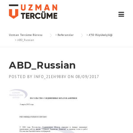
Skip
to
content
Uzman Tercüme Bürosu
>
Referanslar
>
ABD Büyükelçiliği
>
ABD_Russian
ABD_Russian
POSTED BY
INFO_21EH988V
ON
08/09/2017