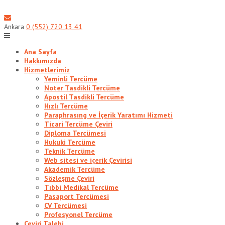
Skip
to
content
Ankara
0 (552) 720 13 41
Ana Sayfa
Hakkımızda
Hizmetlerimiz
Yeminli Tercüme
Noter Tasdikli Tercüme
Apostil Tasdikli Tercüme
Hızlı Tercüme
Paraphrasıng ve İçerik Yaratımı Hizmeti
Ticari Tercüme Çeviri
Diploma Tercümesi
Hukuki Tercüme
Teknik Tercüme
Web sitesi ve içerik Çevirisi
Akademik Tercüme
Sözleşme Çeviri
Tıbbi Medikal Tercüme
Pasaport Tercümesi
CV Tercümesi
Profesyonel Tercüme
Çeviri Talebi