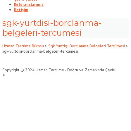
Referanslarımız
İletişim
sgk-yurtdisi-borclanma-
belgeleri-tercumesi
Uzman Tercüme Bürosu
>
Sgk Yurtdışı Borçlanma Belgeleri Tercümesi
>
sgk-yurtdisi-borclanma-belgeleri-tercumesi
Copyright © 2024 Uzman Tercüme - Doğru ve Zamanında Çeviri