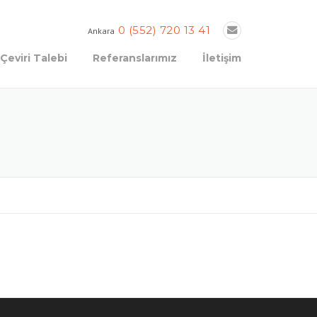
0 (552) 720 13 41
Ankara
Çeviri Talebi
Referanslarımız
İletişim