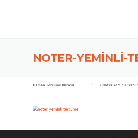
Skip
to
content
NOTER-YEMINLI-
Uzman Tercüme Bürosu
>
Noter Yeminli Tercü