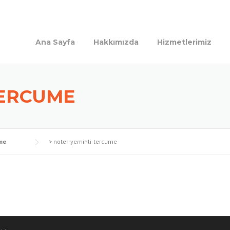
Ana Sayfa
Hakkımızda
Hizmetlerimiz
TERCUME
me
>
noter-yeminli-tercume