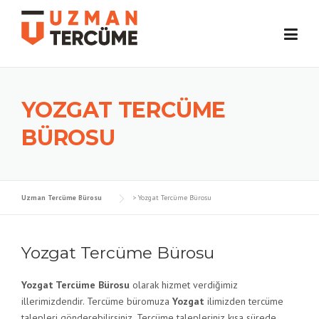
Skip
to
content
YOZGAT TERCÜME
BÜROSU
Uzman Tercüme Bürosu
>
Yozgat Tercüme Bürosu
Yozgat Tercüme Bürosu
Yozgat Tercüme Bürosu
olarak hizmet verdiğimiz
illerimizdendir. Tercüme büromuza
Yozgat
ilimizden tercüme
talepleri gönderebilirsiniz. Tercüme talepleriniz kısa sürede