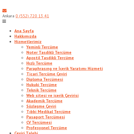
Skip
to
content
Ankara
0 (552) 720 13 41
Ana Sayfa
Hakkımızda
Hizmetlerimiz
Yeminli Tercüme
Noter Tasdikli Tercüme
Apostil Tasdikli Tercüme
Hızlı Tercüme
Paraphrasıng ve İçerik Yaratımı Hizmeti
Ticari Tercüme Çeviri
Diploma Tercümesi
Hukuki Tercüme
Teknik Tercüme
Web sitesi ve içerik Çevirisi
Akademik Tercüme
Sözleşme Çeviri
Tıbbi Medikal Tercüme
Pasaport Tercümesi
CV Tercümesi
Profesyonel Tercüme
Çeviri Talebi