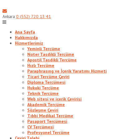
Skip
to
content
Ankara
0 (552) 720 13 41
Ana Sayfa
Hakkımızda
Hizmetlerimiz
Yeminli Tercüme
Noter Tasdikli Tercüme
Apostil Tasdikli Tercüme
Hızlı Tercüme
Paraphrasıng ve İçerik Yaratımı Hizmeti
Ticari Tercüme Çeviri
Diploma Tercümesi
Hukuki Tercüme
Teknik Tercüme
Web sitesi ve içerik Çevirisi
Akademik Tercüme
Sözleşme Çeviri
Tıbbi Medikal Tercüme
Pasaport Tercümesi
CV Tercümesi
Profesyonel Tercüme
Çeviri Talebi