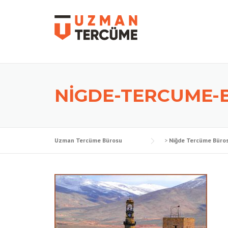
Skip
to
content
NIGDE-TERCUME-
Uzman Tercüme Bürosu
>
Niğde Tercüme Büro