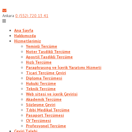
Skip
to
content
Ankara
0 (552) 720 13 41
Ana Sayfa
Hakkımızda
Hizmetlerimiz
Yeminli Tercüme
Noter Tasdikli Tercüme
Apostil Tasdikli Tercüme
Hızlı Tercüme
Paraphrasıng ve İçerik Yaratımı Hizmeti
Ticari Tercüme Çeviri
Diploma Tercümesi
Hukuki Tercüme
Teknik Tercüme
Web sitesi ve içerik Çevirisi
Akademik Tercüme
Sözleşme Çeviri
Tıbbi Medikal Tercüme
Pasaport Tercümesi
CV Tercümesi
Profesyonel Tercüme
Çeviri Talebi